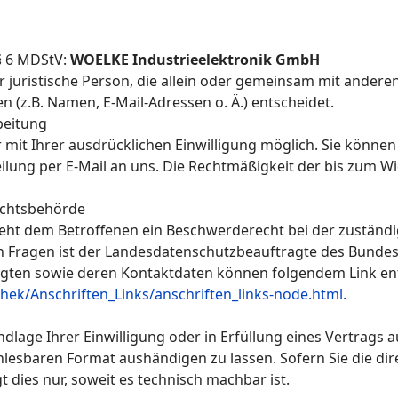
 § 6 MDStV:
WOELKE Industrieelektronik GmbH
der juristische Person, die allein oder gemeinsam mit ander
(z.B. Namen, E-Mail-Adressen o. Ä.) entscheidet.
beitung
it Ihrer ausdrücklichen Einwilligung möglich. Sie können ei
eilung per E-Mail an uns. Die Rechtmäßigkeit der bis zum W
ichtsbehörde
steht dem Betroffenen ein Beschwerderecht bei der zuständ
en Fragen ist der Landesdatenschutzbeauftragte des Bunde
ftragten sowie deren Kontaktdaten können folgendem Link
hek/Anschriften_Links/anschriften_links-node.html.
ndlage Ihrer Einwilligung oder in Erfüllung eines Vertrags a
nlesbaren Format aushändigen zu lassen. Sofern Sie die di
 dies nur, soweit es technisch machbar ist.