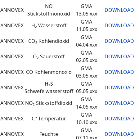
NO
GMA
ANNOVEX
DOWNLOAD
Stickstoffmonoxid
13.05.xxx
GMA
ANNOVEX
H₂ Wasserstoff
DOWNLOAD
11.05.xxx
GMA
ANNOVEX
CO₂ Kohlendioxid
DOWNLOAD
04.04.xxx
GMA
ANNOVEX
O₂ Sauerstoff
DOWNLOAD
02.05.xxx
GMA
ANNOVEX
CO Kohlenmonoxid
DOWNLOAD
03.05.xxx
H₂S
GMA
ANNOVEX
DOWNLOAD
Schwefelwasserstoff
05.05.xxx
GMA
ANNOVEX
NO₂ Stickstoffdioxid
DOWNLOAD
14.05.xxx
GMA
ANNOVEX
C° Temperatur
DOWNLOAD
10.10.xxx
GMA
ANNOVEX
Feuchte
DOWNLOAD
07.11.xxx