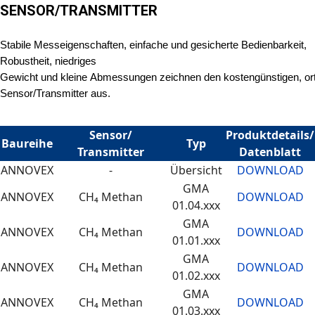
SENSOR/TRANSMITTER
Stabile Messeigenschaften, einfache und gesicherte Bedienbarkeit,
Robustheit, niedriges
Gewicht
und
kleine
Abmessungen
zeichnen
den
kostengünstigen,
or
Sensor/Transmitter aus.
Sensor/
Produktdetails/
Baureihe
Typ
Transmitter
Datenblatt
ANNOVEX
-
Übersicht
DOWNLOAD
GMA
ANNOVEX
CH₄ Methan
DOWNLOAD
01.04.xxx
GMA
ANNOVEX
CH₄ Methan
DOWNLOAD
01.01.xxx
GMA
ANNOVEX
CH₄ Methan
DOWNLOAD
01.02.xxx
GMA
ANNOVEX
CH₄ Methan
DOWNLOAD
01.03.xxx